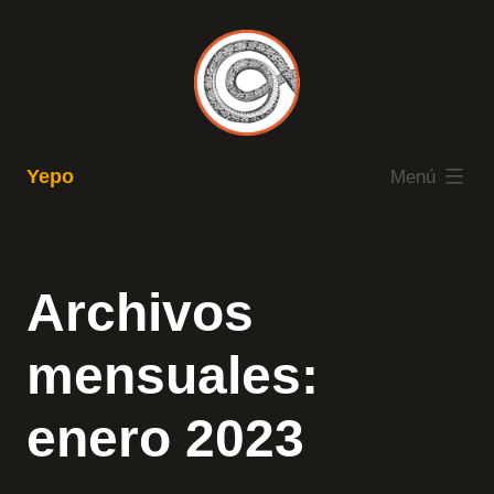
Saltar
al
contenido
expandido
Yepo
Menú
Archivos
mensuales:
enero 2023