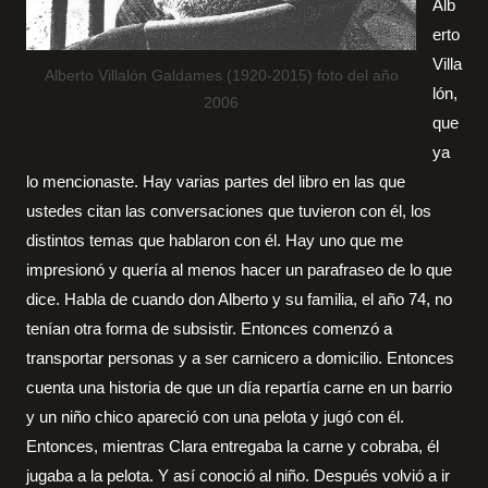
Alb
erto
Villa
Alberto Villalón Galdames (1920-2015) foto del año
lón,
2006
que
ya
lo mencionaste. Hay varias partes del libro en las que
ustedes citan las conversaciones que tuvieron con él, los
distintos temas que hablaron con él. Hay uno que me
impresionó y quería al menos hacer un parafraseo de lo que
dice. Habla de cuando don Alberto y su familia, el año 74, no
tenían otra forma de subsistir. Entonces comenzó a
transportar personas y a ser carnicero a domicilio. Entonces
cuenta una historia de que un día repartía carne en un barrio
y un niño chico apareció con una pelota y jugó con él.
Entonces, mientras Clara entregaba la carne y cobraba, él
jugaba a la pelota. Y así conoció al niño. Después volvió a ir