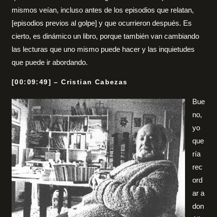
mismos veían, incluso antes de los episodios que relatan,
[episodios previos al golpe] y que ocurrieron después. Es
cierto, es dinámico un libro, porque también van cambiando
las lecturas que uno mismo puede hacer y las inquietudes
que puede ir abordando.
[00:09:49] – Cristian Cabezas
Bue
no,
yo
que
ría
rec
ord
ar a
don