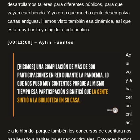
desarrollamos talleres para diferentes públicos, para que
vayan escribiendo. Y yo creo que mucha gente desempolva
cartas antiguas. Hemos visto también esa dinámica, así que
está muy bonito y dirigido a todo público.
[00:11:00] – Aylin Fuentes
Aq
uí
vo
y a
ha
cer
un
enl
ac
e a lo híbrido, porque también los concursos de escritura nos
han llevado a habitar los espacios virtuales. Entonces hemos