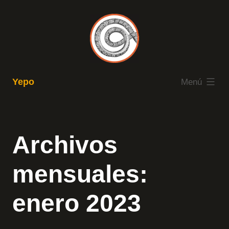
Saltar
al
contenido
expandido
Yepo
Menú
Archivos
mensuales:
enero 2023