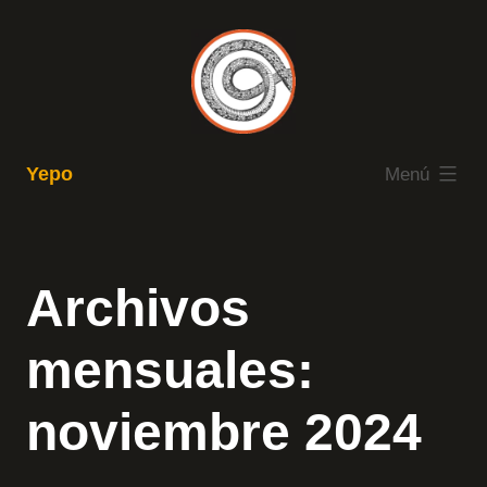
Saltar
al
contenido
expandido
Yepo
Menú
Archivos
mensuales:
noviembre 2024