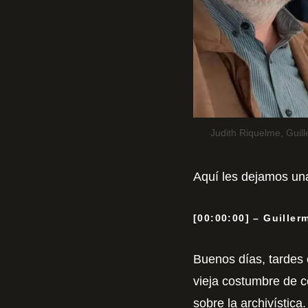
Judith Riquelme, Guil
Aquí les dejamos una
[00:00:00] – Guiller
Buenos días, tardes
vieja costumbre de c
sobre la archivístic