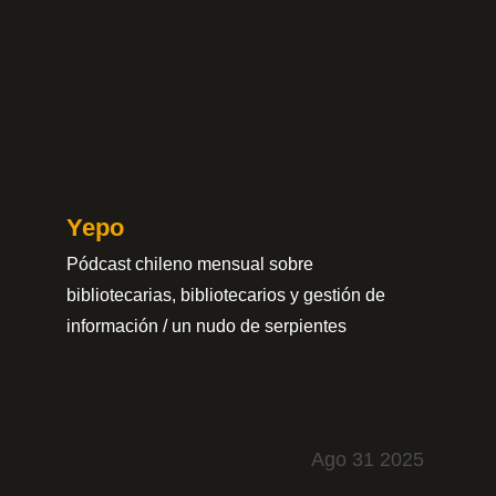
Saltar
al
contenido
Yepo
Pódcast chileno mensual sobre
bibliotecarias, bibliotecarios y gestión de
información / un nudo de serpientes
Ago 31 2025