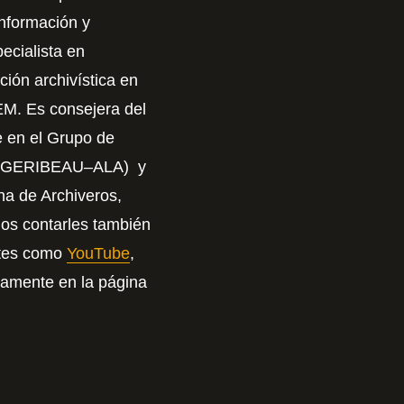
Información y
ecialista en
ión archivística en
M. Es consejera del
e en el Grupo de
ia (GERIBEAU–ALA) y
na de Archiveros,
mos contarles también
ntes como
YouTube
,
icamente en la página