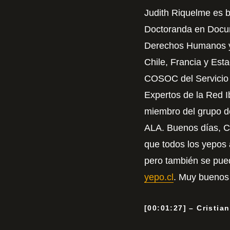
Judith Riquelme es bi
Doctoranda en Docume
Derechos Humanos y P
Chile, Francia y Es
COSOC del Servicio N
Expertos de la Red 
miembro del grupo de
ALA. Buenos días, Cr
que todos los yepos
pero también se pued
yepo.cl
. Muy buenos 
[00:01:27] – Cristia