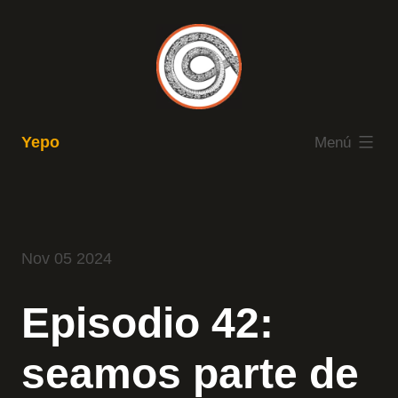
Saltar
al
contenido
expandido
Yepo
Menú
Nov 05 2024
Episodio 42:
seamos parte de