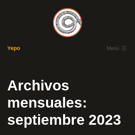
Saltar
al
contenido
expandido
Yepo
Menú
Archivos
mensuales:
septiembre 2023