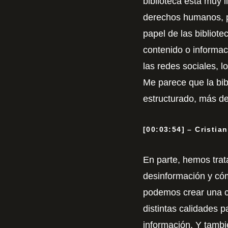
biblioteca está muy li
derechos humanos, pa
papel de las bibliot
contenido o informac
las redes sociales, l
Me parece que la bi
estructurado, más de
[00:03:54] – Cristia
En parte, hemos trat
desinformación y có
podemos crear una cu
distintas calidades p
información. Y tambi