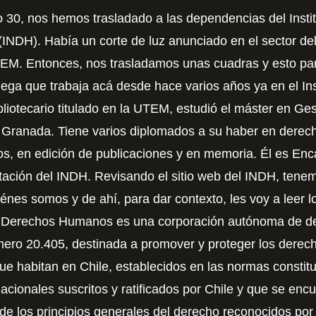
30, nos hemos trasladado a las dependencias del Insti
NDH). Había un corte de luz anunciado en el sector d
TEM. Entonces, nos trasladamos unas cuadras y esto pa
lega que trabaja acá desde hace varios años ya en el Ins
bliotecario titulado en la UTEM, estudió el máster en Ge
 Granada. Tiene varios diplomados a su haber en derech
s, en edición de publicaciones y en memoria. Él es En
ción del INDH. Revisando el sitio web del INDH, tenemo
quiénes somos y de ahí, para dar contexto, les voy a leer l
de Derechos Humanos es una corporación autónoma de de
úmero 20.405, destinada a promover y proteger los dere
ue habitan en Chile, establecidos en las normas constitu
nacionales suscritos y ratificados por Chile y que se enc
e los principios generales del derecho reconocidos por