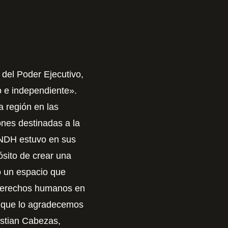
d del Poder Ejecutivo,
o e independiente».
la región en las
ones destinadas a la
INDH estuvo en sus
ósito de crear una
o un espacio que
os derechos humanos en
í que lo agradecemos
istian Cabezas,