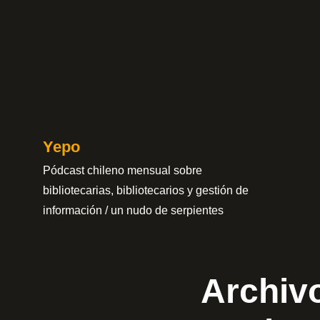
Saltar
al
contenido
Yepo
Pódcast chileno mensual sobre
bibliotecarias, bibliotecarios y gestión de
información / un nudo de serpientes
Archivo