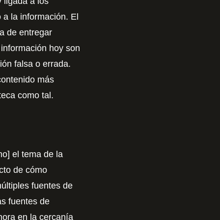
y ligada a los
a la información. El
ea de entregar
 información hoy son
ión falsa o errada.
 contenido más
teca como tal.
o] el tema de la
ecto de cómo
ltiples fuentes de
as fuentes de
ora en la cercanía