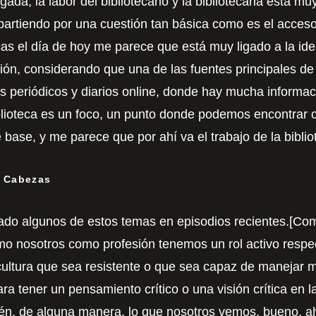
gada, la labor del bibliotecario y la bibliotecaria está mu
rtiendo por una cuestión tan básica como es el acceso 
ecas el día de hoy me parece que está muy ligado a la id
ión, considerando que una de las fuentes principales de
os periódicos y diarios online, donde hay mucha informac
blioteca es un foco, un punto donde podemos encontrar
 base, y me parece que por ahí va el trabajo de la biblio
n Cabezas
ado algunos de estos temas en episodios recientes.[Com
mo nosotros como profesión tenemos un rol activo resp
ltura que sea resistente o que sea capaz de manejar mú
ara tener un pensamiento crítico o una visión crítica en l
én, de alguna manera, lo que nosotros vemos, bueno, ah