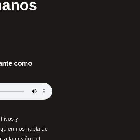
manos
tante como
hivos y
 quien nos habla de
al a la misión del