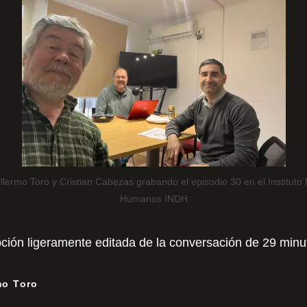
llermo Toro y Cristian Cabezas grabando el episodio 30 en el Institut
Humanos INDH
pción ligeramente editada de la conversación de 29 minu
mo Toro