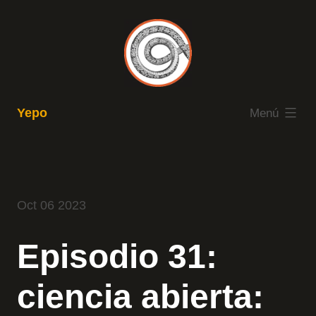
Saltar
al
contenido
expandido
Yepo
Menú
Oct 06 2023
Episodio 31:
ciencia abierta: