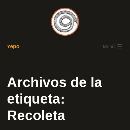
Saltar
al
contenido
expandido
Yepo
Menú
Archivos de la
etiqueta:
Recoleta